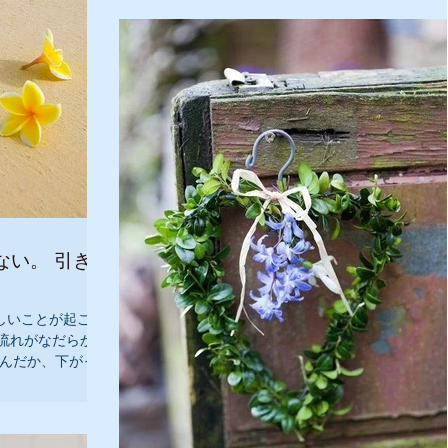
ができます』 『私は、豊かで幸せな家庭を持つこと
ができます』...
ない。 引き潮
しいことが起こっ
流れがなだらかに
なんだか、下がった
がった時ほど刺激
と、案外上がり調