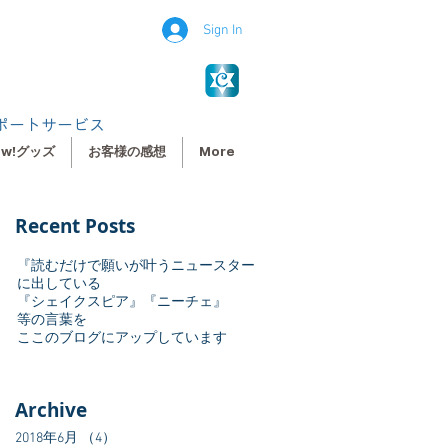
Sign In
ポートサービス
ew!グッズ
お客様の感想
More
Recent Posts
『読むだけで願いが叶うニュースター
に出している
『シェイクスピア』『ニーチェ』
等の言葉を
ここのブログにアップしています
Archive
2018年6月
（4）
4件の記事