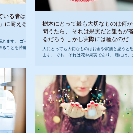
ている者は あ
樹木にとって最も大切なものは何か
か」に耐えるこ
問うたら、 それは果実だと誰もが
るだろう しかし実際には種なのだ
れます。 ゴール
張ることを苦痛に
人にとっても大切なものはお金や家族と思うと
、快楽ばかりを求
ます。 でも、それは花や果実であり、 種には、
的を知っていま
な自分があり さらに、その元にはこの人生の目
使命があります。 『私は、自分の死笑みを思い
ことができます。』 『私は、豊かに人生の目的
成することができます。』...