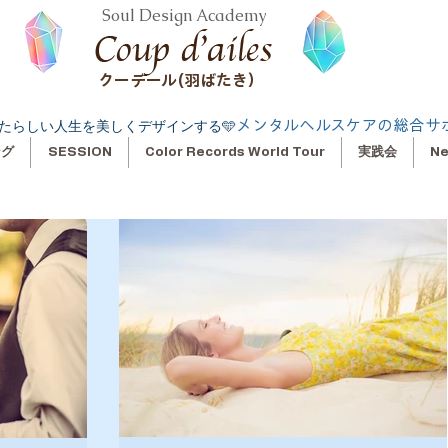
Soul Design Academy
クーデール(羽ばたき）
メンタルヘルスケアの総合サ
たらしい人生を美しくデザインする🩵
ング
SESSION
Color Records World Tour
実践会
N