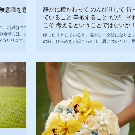
静かに横たわって のんびりして 待
 無意識を意識
ていること 辛抱すること だが、そ
こそ 考えるということではないか
。 地球は全ての
の地球には、太陽
ゆったりとしていると、脳がシータ波になります
が当たります。そ
の時、ひらめきが起こったり、思いついたり、
す。 地球はたく
出したり それこそがクリエイターからのメッセ
.
です。 時々は忙しさを忘れて、リラックスして
しょう 『私は、クリエイターからのメッセージ
け取っています』...