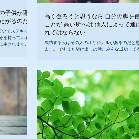
りの子供が隠れ
高く登ろうと思うなら 自分の脚を
びたがるのだ。
ことだ 高い所へは 他人によって運
れてはならない
ていてステキです
分を持っているの
成功する人はその人のオリジナルがあるのだと
に生きれますよ！
ます。 でもまだ駆け出しの時、みんな成功して
す』 『私は、自
を素晴らしいと思い、参考にします 赤ちゃんも
は、可愛く純粋で
ねから始めます。 でも、いつか、自分のオリジ
...
ティができた時、それはすでに成功しているん
す。...