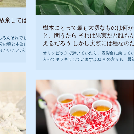
 放棄してはな
樹木にとって最も大切なものは何か
と、問うたら それは果実だと誰も
ちろんそれでも生
えるだろう しかし実際には種なの
分の魂と本当に向
りたいことが、誰
オリンピックで輝いていたり、表彰台に乗って
分の魂の目的通り
人ってキラキラしていますよね その方々も、最
には価値があります。』 ...
そのスポーツが 自分に向いているのか？ できる
になるのか？ みんな、わからないで始めます。 
に興味のあることができたら、どんどんチャレ
していきましょう！...