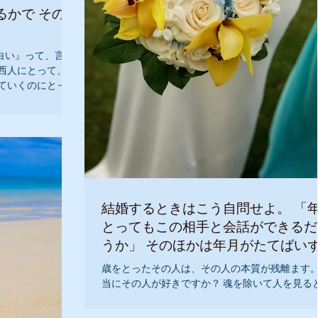
るかで その人
白い』って、言わ
西人にとって、
ていくのにとって
がですか？ 『私
の底
結婚するときはこう自問せよ。 「
とってもこの相手と会話ができるだ
うか」 そのほかは年月がたてばい
変化することだ。
歳をとったその人は、その人の本質が残離ます。
当にその人が好きですか？ 魂を除いて人を見る
全ての人は輝いています。 『私は、愛を持って
す。』 『私は、パートナーと幸せに添い遂げること