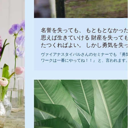
名誉を失っても、 もともとなかっ
思えば生きていける 財産を失って
たつくればよい。 しかし勇気を失
ら 生きている値打ちがない
ヴァイアナスタイバルさんのセミナーでも 『勇
ワークは一番にやってね！！』 と、言われます
『勇気』が持てたら、次は『勇敢』についての
クです。 勇気があれば、色んなことに目が開き
敢であれば、行動に移すことができます！ 『私
すでに勇気を持っています。』 ...