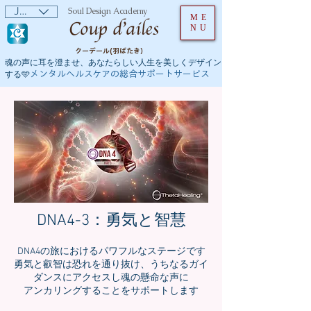
JPY (¥)
Soul Design Academy
ME
NU
クーデール(羽ばたき）
魂の声に耳を澄ませ、あなたらしい人生を美しくデザイン
メンタルヘルスケアの総合サポートサービス
する🩵
DNA4-3：勇気と智慧
DNA4の旅におけるパワフルなステージです
勇気と叡智は恐れを通り抜け、うちなるガイ
ダンスにアクセスし魂の懸命な声に
アンカリングすることをサポートします