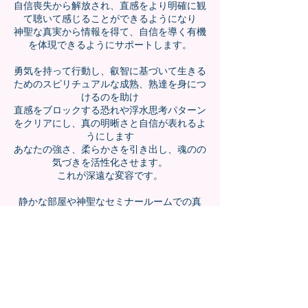
自信喪失から解放され、直感をより明確に観
て聴いて感じることができるようになり
神聖な真実から情報を得て、自信を導く有機
を体現できるようにサポートします。
勇気を持って行動し、叡智に基づいて生きる
ためのスピリチュアルな成熟、熟達を身につ
けるのを助け
直感をブロックする恐れや浮水思考パターン
をクリアにし、真の明晰さと自信が表れるよ
うにします
あなたの強さ、柔らかさを引き出し、魂のの
気づきを活性化させます。
これが深遠な変容です。
静かな部屋や神聖なセミナールームでの真
実、安全、
そしてスピリチュアルなエンパワーメント
（魂のレベルでの目覚めと力の回復）のバイ
ブレーションで空間を設定する方法も学びま
す。
あなたの内なる声を確認し、スピリチュアル
なリーダーとしての生き方の体験を学びま