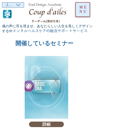
JPY (¥)
Soul Design Academy
ME
NU
クーデール(羽ばたき）
魂の声に耳を澄ませ、あなたらしい人生を美しくデザイン
メンタルヘルスケアの総合サポートサービス
する🩵
開催しているセミナー
詳細