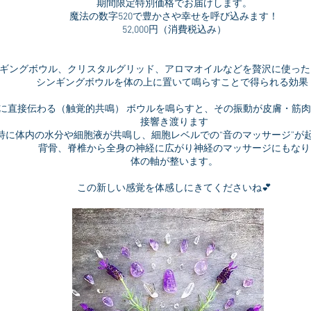
期間限定特別価格でお届けします。
魔法の数字520で豊かさや幸せを呼び込みます！
52,000円（消費税込み）
ギングボウル、クリスタルグリッド、アロマオイルなどを贅沢に使った
シンギングボウルを体の上に置いて鳴らすことで得られる効
に直接伝わる（触覚的共鳴） ボウルを鳴らすと、その振動が皮膚・筋
接響き渡ります
特に体内の水分や細胞液が共鳴し、細胞レベルでの“音のマッサージ”が
背骨、脊椎から全身の神経に広がり神経のマッサージにもなり
体の軸が整います。
この新しい感覚を体感しにきてくださいね💕