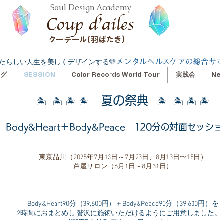
Soul Design Academy
クーデール(羽ばたき）
メンタルヘルスケアの総合サ
たらしい人生を美しくデザインする🩵
ング
SESSION
Color Records World Tour
実践会
N
夏の祭典
🏝️ 🏝️ 🏝️ 🏝️
🏝️
🏝️
🏝️
🏝️
Body&Heart＋Body&Peace 120分の対面セッ
東京品川（2025年7月13日～7月23日、8月13日〜15日）
​芦屋サロン（6月1日～8月31日）
Body&Heart90分（39,600円）＋Body&Peace90分（39,600円）を
2時間におまとめし 贅沢に施術いただけるようにご用意しまし