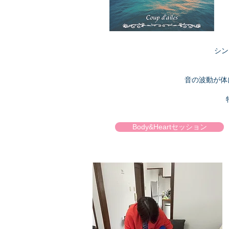
シン
音の波動が体
Body&Heartセッション