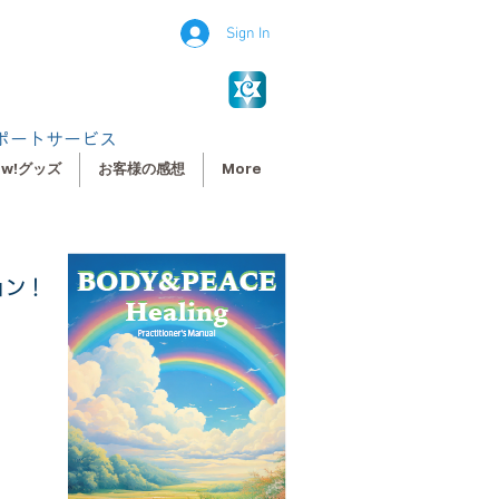
Sign In
ポートサービス
ew!グッズ
お客様の感想
More
ション！
た。