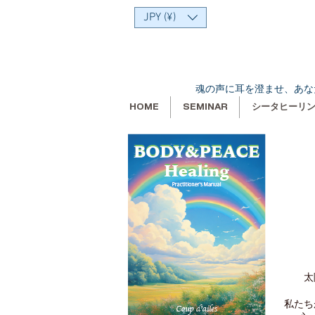
JPY (¥)
魂の声に耳を澄ませ、あな
HOME
SEMINAR
シータヒーリ
太
私たち