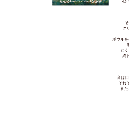
心
そ
ク
ボウルを
とく
終
音は目
それ
また