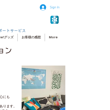
Sign In
ポートサービス
ew!グッズ
お客様の感想
More
ション
心にも
あります。