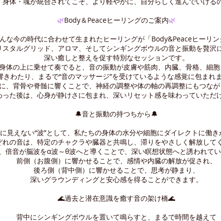
・身体・魂が統合されてこそ、より軽やかに、自分らしく進んでいける
🌿
Body＆Peaceヒーリングのご案内
🌿
んな今の時代に合わせて生まれたヒーリングが「Body&Peaceヒーリ
リスタルグリッド、アロマ、そしてシンギングボウルの音と振動を贅沢
深い癒しと整えを促す特別なセッションです。
身体の上に乗せて奏でると、音の振動が皮膚や筋肉、内臓、骨格、細胞
響きわたり、まるで“音のマッサージ”を受けているような感覚に包まれ
に、背骨や脊髄に響くことで、神経の調整や体の軸の再調整にもつなが
わった後は、心身が静けさに包まれ、深いリセット感を味わっていただ
🔔音と振動の持つちから🔔
に見えない“波”として、私たちの身体の水分や細胞にダイレクトに働き
ぞれの音は、特定のチャクラや臓器と共鳴し、滞りをやさしく解放して
、倍音が脳波をα波～θ波へと導くことで、深い瞑想状態へと誘われて
前側（お腹側）に響かせることで、感情や内臓の解放が促され、
後ろ側（背中側）に響かせることで、思考が静まり、
深いグラウンディングと安心感を得ることができます。
🌊過去と潜在意識を癒す音の架け橋🌊
背中にシンギングボウルを置いて鳴らすと、まるで時間を越えて