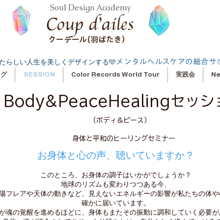
Soul Design Academy
クーデール(羽ばたき）
メンタルヘルスケアの総合サ
たらしい人生を美しくデザインする🩵
ング
SESSION
Color Records World Tour
実践会
N
Body&Peace
Healingセッ
（ボディ&ピース）
身体と平和のヒーリングセミナー
お身体と心の声、聴いていますか？
このところ、お身体の調子はいかがでしょうか？
地球のリズムも変わりつつある今、
陽フレアや天体の動きなど、見えないエネルギーの影響が私たちの体や
確かに届いています。
が魂の覚醒を進めるほどに、身体もまたその振動に調和していく必要が