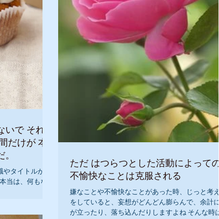
 それで
だ。
ただ はつらつとした活動によって
職やタイトルが欲
不愉快なことは克服される
 本当は、何もなく
価値があるのだと
嫌なことや不愉快なことがあった時、じっと考
なります。 生まれ
をしていると、妄想がどんどん膨らんで、余計
生何もしなくて良
が立ったり、落ち込んだりしますよね そんな時