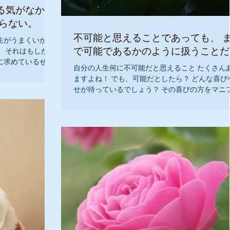
る気がなかっ
上がらない。
不可能と思えることであっても、 まる
生がうまくいかな
で可能であるかのように扱うことだ
、それはもしかし
に求めているせい
自分の人生何に不可能だと思えること たくさん
なんでもできるも
ますよね！ でも、可能だとしたら？ どんな喜び
じています』 『私
せが待っているでしょう？ その喜びの方をマニ
ストしてください 案外、簡単に叶うかもしれま
『私は、人生にたくさんの喜びを創造します』 ..