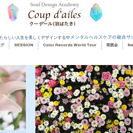
Soul Design Academy
クーデール(羽ばたき）
メンタルヘルスケアの総合サ
たらしい人生を美しくデザインする🩵
ング
SESSION
Color Records World Tour
実践会
N