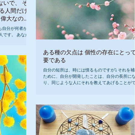
で、 それ
も自分が何者かわ
人です。 あなた
みましょう 『私は
ある種の欠点は 個性の存在にとっ
要である
自分の短所は、時には憤るものですが⤵️ それを
ために、自分が開発したことは、自分の長所に
り、同じような人にそれを教えてあげることが
る 導ける人になるのです💕💕 あなたの短所は何
か？もしかしたらそれは、成功の種かもしれま
ん...