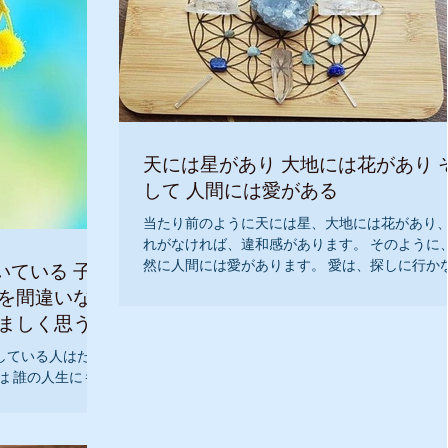
天には星があり 大地には花があり 
して 人間には愛がある
当たり前のように天には星、大地には花があり
れがなければ、違和感があります。 そのように
いる 子供
然に人間には愛があります。 愛は、探しに行か
てもいつも自分の中にあります。 『私には、素
しい愛があります。』 『すべての人間には、愛があ
いる人々よりも 好ましく思う
ります。』 ...
している人はたく
は 誰の人生にも前
きているものなん
うにでも作ること