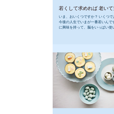
若くして求め
いま、おいくつですか？ いくつで
今後の人生でいまが一番若いんです
に興味を持って、脳をいっぱい使い
だ可能性はあります。 『私には可
す。』 『私は、自分の人生を素晴
ます。』...