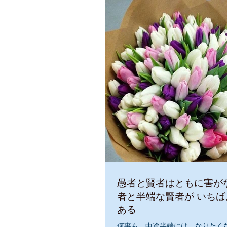
いという意味ではありません、...
愚者と賢者はともに害がない 半
者と半端な賢者が いちばん危険なので
ある
何事も、中途半端には、なりたく