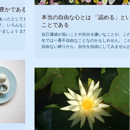
れば 老いて豊かである
本当の自由な心とは 「認める」と
あったとしても、
ことである
。 いろんなこと
ましょう まだま
自己価値が低いことや自分を嫌いなことが、こ
能性がありま
生では一番不自由なことなのかもしれせん。 こ
らしいものにでき
自由ない縛りから、自分を自由にしてみません
人は、存在しているだけで価値があります 『私
価値があります。』 『私は、自分のことが大好
す。』...