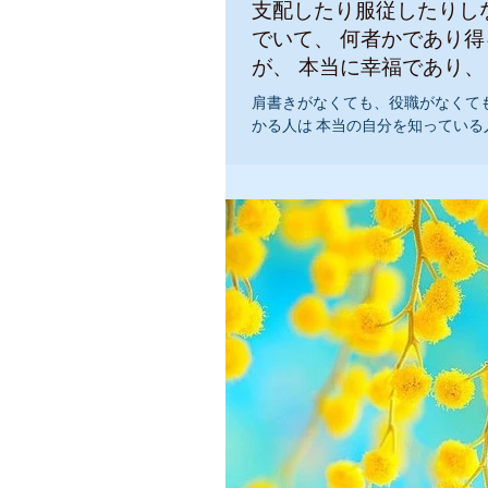
支配したり服従したりしない
でいて、 何者かであり得る人間だけ
が、 本当に幸福であり、 偉大なの
だ。
肩書きがなくても、役職がなくて
かる人は 本当の自分を知っている
は、何者ですか？ 自分と対話して
素晴らしい魂です』 『私の人生は、順調に進んでい
ます』 『私は、自分を尊重することができます』 サ
ンキュークリエイター