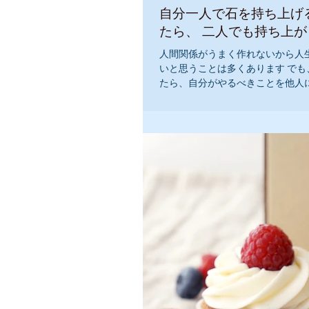
自分一人で石を持ち上げ
たら、 二人でも持ち
人間関係がうまく作れないから人
いと思うことは多くあります でも
たら、自分がやるべきことを他人
かもしれません。 人は案外自分で
のです 『私は、自分自身の力を信
は、素晴らしい能力』...