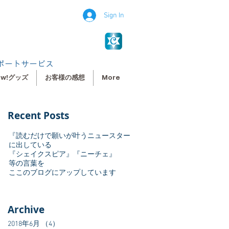
Sign In
ポートサービス
ew!グッズ
お客様の感想
More
Recent Posts
『読むだけで願いが叶うニュースター
に出している
『シェイクスピア』『ニーチェ』
等の言葉を
ここのブログにアップしています
Archive
2018年6月
（4）
4件の記事