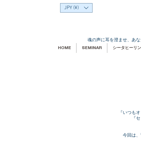
JPY (¥)
魂の声に耳を澄ませ、あな
HOME
SEMINAR
シータヒーリ
『いつもオ
『セ
今回は、