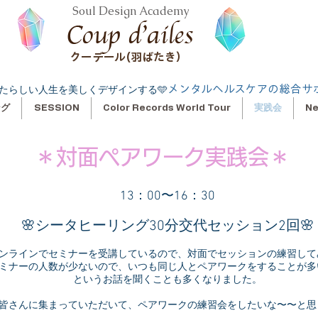
Soul Design Academy
クーデール(羽ばたき）
メンタルヘルスケアの総合サ
たらしい人生を美しくデザインする🩵
ング
SESSION
Color Records World Tour
実践会
N
＊対面ペアワーク実践会＊
13：00〜16：30
🌸シータヒーリング30分交代セッション2回🌸
ンラインでセミナーを受講しているので、対面でセッションの練習して
ミナーの人数が少ないので、いつも同じ人とペアワークをすることが多
というお話を聞くことも多くなりました。
皆さんに集まっていただいて、ペアワークの練習会をしたいな〜〜と思