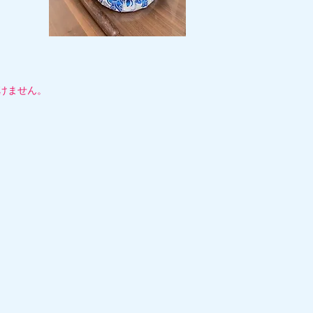
）
けません。