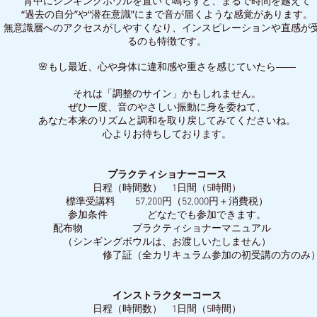
背中にシンギングボウルを置いて鳴らすと、まるで時間を越えて
“過去の自分”や“潜在意識”にまで音が届くような感覚があります。
、無意識層へのアクセスがしやすくなり、インスピレーションや直感が
るのも特徴です。
🌸もし最近、心や身体に違和感や重さを感じていたら――
それは「調整のサイン」かもしれません。
ぜひ一度、音のやさしい振動に身を委ねて、
あなた本来のリズムと調和を取り戻してみてくださいね。
心よりお待ちしております。
プラクティショナーコース
日程（時間数） 1日間（5時間）
標準受講料 57,200円（52,000円＋消費税）
参加条件 どなたでも参加できます。
配布物 プラクティショナーマニュアル
（シンギングボウルは、お渡しいたしません）
修了証（全カリキュラム参加の初受講の方のみ
インストラクターコース
日程（時間数） 1日間（5時間）