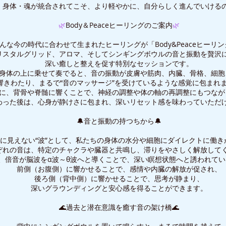
・身体・魂が統合されてこそ、より軽やかに、自分らしく進んでいける
🌿
Body＆Peaceヒーリングのご案内
🌿
んな今の時代に合わせて生まれたヒーリングが「Body&Peaceヒーリ
リスタルグリッド、アロマ、そしてシンギングボウルの音と振動を贅沢
深い癒しと整えを促す特別なセッションです。
身体の上に乗せて奏でると、音の振動が皮膚や筋肉、内臓、骨格、細胞
響きわたり、まるで“音のマッサージ”を受けているような感覚に包まれ
に、背骨や脊髄に響くことで、神経の調整や体の軸の再調整にもつなが
わった後は、心身が静けさに包まれ、深いリセット感を味わっていただ
🔔音と振動の持つちから🔔
に見えない“波”として、私たちの身体の水分や細胞にダイレクトに働き
ぞれの音は、特定のチャクラや臓器と共鳴し、滞りをやさしく解放して
、倍音が脳波をα波～θ波へと導くことで、深い瞑想状態へと誘われて
前側（お腹側）に響かせることで、感情や内臓の解放が促され、
後ろ側（背中側）に響かせることで、思考が静まり、
深いグラウンディングと安心感を得ることができます。
🌊過去と潜在意識を癒す音の架け橋🌊