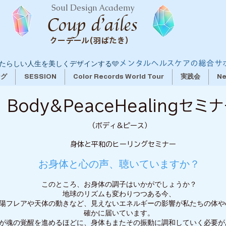
Soul Design Academy
クーデール(羽ばたき）
メンタルヘルスケアの総合サ
たらしい人生を美しくデザインする🩵
ング
SESSION
Color Records World Tour
実践会
N
Body&Peace
Healing
セミナ
（ボディ&ピース）
身体と平和のヒーリングセミナー
お身体と心の声、聴いていますか？
このところ、お身体の調子はいかがでしょうか？
地球のリズムも変わりつつある今、
陽フレアや天体の動きなど、見えないエネルギーの影響が私たちの体や
確かに届いています。
が魂の覚醒を進めるほどに、身体もまたその振動に調和していく必要が