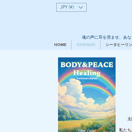
JPY (¥)
魂の声に耳を澄ませ、あな
HOME
SEMINAR
シータヒーリ
太
私たち