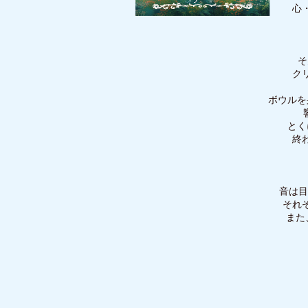
心
そ
ク
ボウルを
とく
終
音は目
それ
また