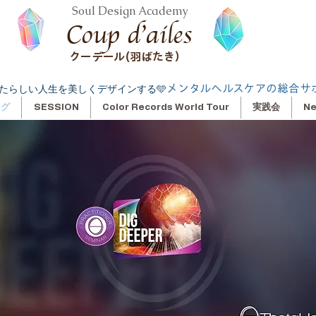
Soul Design Academy
クーデール(羽ばたき）
メンタルヘルスケアの総合サ
たらしい人生を美しくデザインする🩵
ング
SESSION
Color Records World Tour
実践会
N