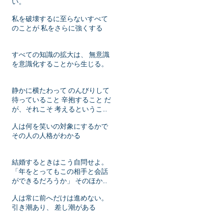
い。
私を破壊するに至らないすべて
のことが 私をさらに強くする
すべての知識の拡大は、 無意識
を意識化することから生じる。
静かに横たわって のんびりして
待っていること 辛抱すること だ
が、それこそ 考えるということ
ではないか！
人は何を笑いの対象にするかで
その人の人格がわかる
結婚するときはこう自問せよ。
「年をとってもこの相手と会話
ができるだろうか」 そのほかは
年月がたてばいずれ変化するこ
人は常に前へだけは進めない。
とだ。
引き潮あり、 差し潮がある