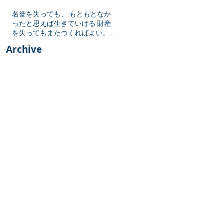
名誉を失っても、 もともとなか
ったと思えば生きていける 財産
を失ってもまたつくればよい。
しかし勇気を失ったら 生きてい
Archive
る値打ちがない