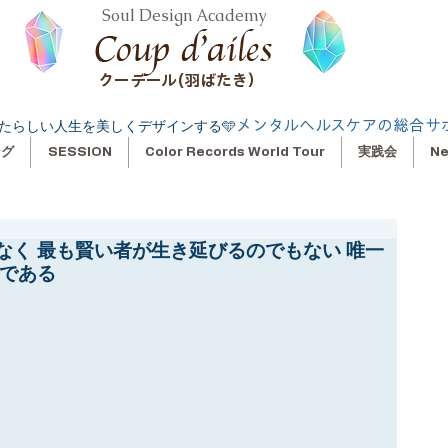
Soul Design Academy
クーデール(羽ばたき）
メンタルヘルスケアの総合サ
たらしい人生を美しくデザインする🩵
ング
SESSION
Color Records World Tour
実践会
N
なく 最も賢い者が生き延びるのでもない 唯一
者である