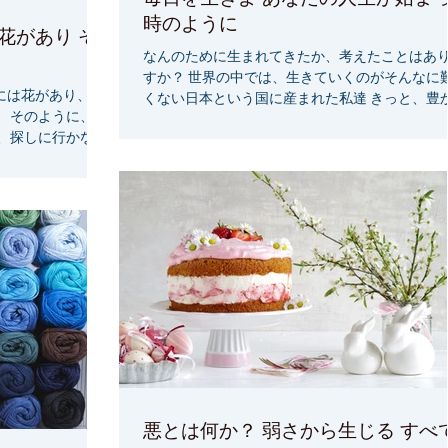
時のように
花があり そ
なんのために生まれてきたか、考えたことはあ
すか？ 世界の中では、生きていくのがそんなに
には花があり、そ
くない日本という国に産まれた私達 きっと、豊
 そのように、自
や幸せを経験しにきたのでしょう！ 今、苦しい
、探しに行かなく
をもししていたら、人生が始まった時の、ワク
『私には、素晴ら
した喜びを感じてみてください...
悪とは何か？ 弱さから生じる すべて