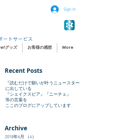
Sign In
ポートサービス
ew!グッズ
お客様の感想
More
Recent Posts
『読むだけで願いが叶うニュースター
に出している
『シェイクスピア』『ニーチェ』
等の言葉を
ここのブログにアップしています
Archive
2018年6月
（4）
4件の記事