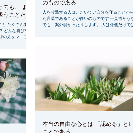
のものである。
も、 まる
人を攻撃する人は、たいてい自分を守ることか
扱うことだ。
た言葉であることが多いのものです 一見怖そう
と たくさんあり
でも、案外弱かったりします。 人は外側だけで
？ どんな喜びや幸
断できませんよね 『私は、人の心を読むことが
びの方をマニフェ
ます』 『私は、安心安全に暮らすことができま
うかもしれません
す。』...
します』 ...
本当の自由な心とは 「認める」という
ことである