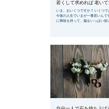
若くして求め
いま、おいくつですか？ いくつで
今後の人生でいまが一番若いんです
に興味を持って、脳をいっぱい使い
だ可能性はあります。 『私には可
す。』 『私は、自分の人生を素晴
ます。』...
自分一人で石を持ち上げ