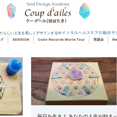
Soul Design Academy
クーデール(羽ばたき）
メンタルヘルスケアの総合サ
たらしい人生を美しくデザインする🩵
ング
SESSION
Color Records World Tour
実践会
N
毎日を生きよ あなたの人生が始まった