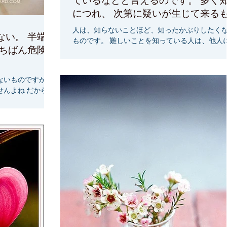
ているなどと言えるのです。 多く
につれ、 次第に疑いが生じて来る
です。
人は、知らないことほど、知ったかぶりしたく
ない。 半端な
ものです。 難しいことを知っている人は、他人
いちばん危険な
わかりにくいのであまり話さないものです。 説
面倒ですから 『私はたくさんのことを知ってい
す』 『私の人生は、どんどん進んでいます』 『私
ないものですが、
は、自分を尊敬することができます』...
んよね だから、
人生で真剣に取り
れは生産性がなく
しいことが、きっ