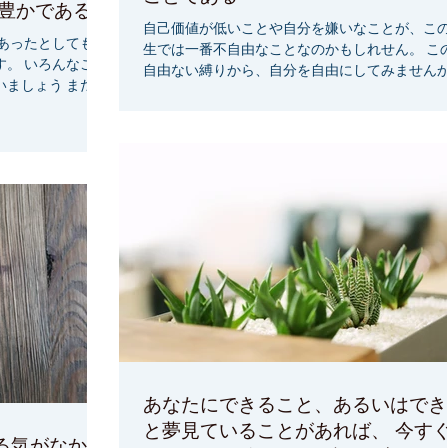
れば 老いて豊かである
自己価値が低いことや自分を嫌いなことが、こ
あったとしても、
生では一番不自由なことなのかもしれせん。 こ
。 いろんなこと
自由ない縛りから、自分を自由にしてみません
ましょう まだま
人は、存在しているだけで価値があります 『私
能性がありま
価値があります。』 『私は、自分のことが大好
らしいものにでき
す。』...
あなたにできること、あるいはでき
と夢見ていることがあれば、 今す
る気がなかっ