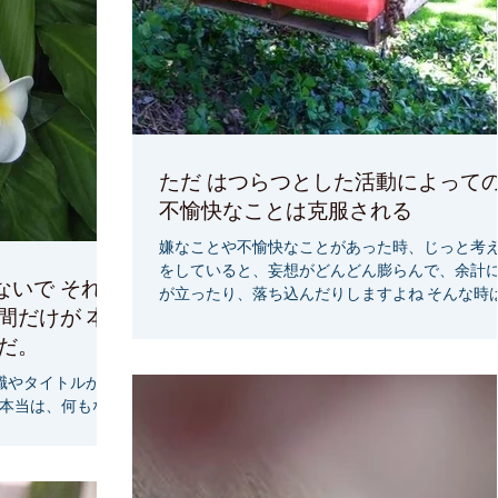
ただ はつらつとした活動によって
不愉快なことは克服される
嫌なことや不愉快なことがあった時、じっと考
をしていると、妄想がどんどん膨らんで、余計
 それで
が立ったり、落ち込んだりしますよね そんな時
どんどん楽しいことをやってみましょう！ 今ま
大なのだ。
ってみたかったことや、みてなかった映画を見
んて、いいですね...
職やタイトルが欲
 本当は、何もなく
価値があるのだと
なります。 生まれ
生何もしなくて良