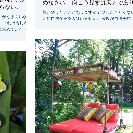
めなさい。 向こう見ずは天才であ
がらない。
力であり、魔法です
何かやりたいことありますか？ やったことがな
生がうまくいかな
とに自信がある人はいません。 経験が自信を作
、それはもしかし
す。 自信がないことでも、まずはスタートしみ
に求めているせい
ょう！案外簡単にできるかもしれません。 『私
なんでもできるも
人生にたくさんのことを創造しています』 ...
じています』 『私