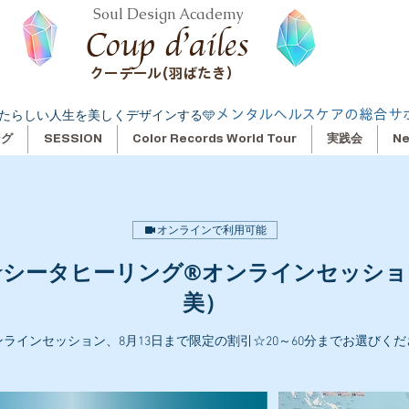
Soul Design Academy
クーデール(羽ばたき）
メンタルヘルスケアの総合サ
たらしい人生を美しくデザインする🩵
ング
SESSION
Color Records World Tour
実践会
N
オンラインで利用可能
☆シータヒーリング®オンラインセッショ
美）
ンラインセッション、8月13日まで限定の割引☆20～60分までお選びくだ