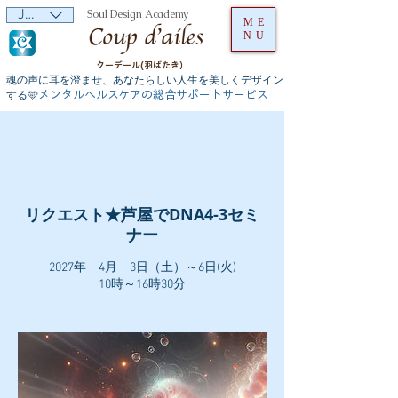
JPY (¥)
Soul Design Academy
ME
NU
クーデール(羽ばたき）
魂の声に耳を澄ませ、あなたらしい人生を美しくデザイン
メンタルヘルスケアの総合サポートサービス
する🩵
リクエスト★芦屋でDNA4-3セミ
ナー
2027年 4月 3日（土）～6日(火)
10時～16時30分