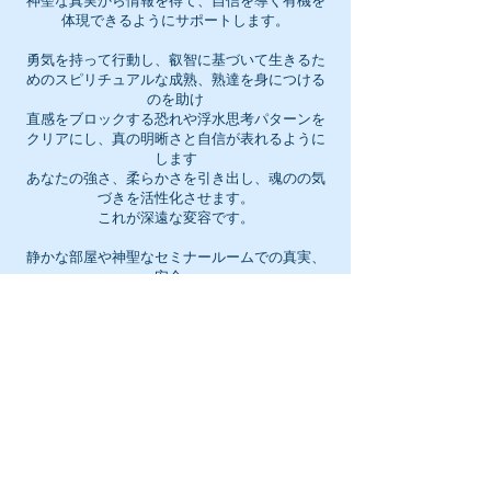
神聖な真実から情報を得て、自信を導く有機を
体現できるようにサポートします。
勇気を持って行動し、叡智に基づいて生きるた
めのスピリチュアルな成熟、熟達を身につける
のを助け
直感をブロックする恐れや浮水思考パターンを
クリアにし、真の明晰さと自信が表れるように
します
あなたの強さ、柔らかさを引き出し、魂のの気
づきを活性化させます。
これが深遠な変容です。
静かな部屋や神聖なセミナールームでの真実、
安全、
そしてスピリチュアルなエンパワーメント（魂
のレベルでの目覚めと力の回復）のバイブレー
ションで空間を設定する方法も学びます。
あなたの内なる声を確認し、スピリチュアルな
リーダーとしての生き方の体験を学びま
す。