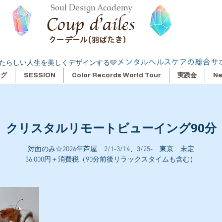
Soul Design Academy
クーデール(羽ばたき）
メンタルヘルスケアの総合サ
たらしい人生を美しくデザインする🩵
ング
SESSION
Color Records World Tour
実践会
N
クリスタルリモートビューイング90分
対面のみ☆2026年芦屋 2/1-3/14、3/25- 東京 未定