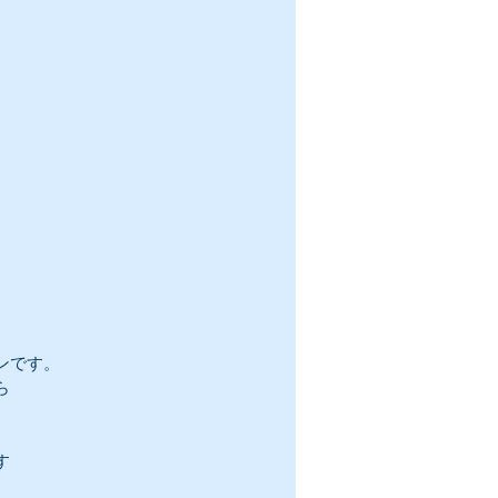
ンです。
ら
。
す