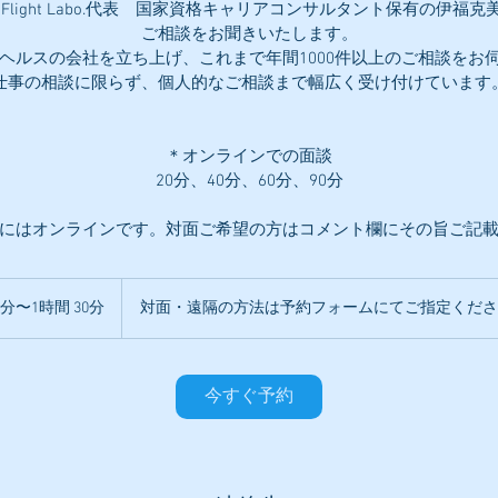
ke Flight Labo.代表 国家資格キャリアコンサルタント保有の伊福克
ご相談をお聞きいたします。
タルヘルスの会社を立ち上げ、これまで年間1000件以上のご相談をお
仕事の相談に限らず、個人的なご相談まで幅広く受け付けています
＊オンラインでの面談
20分、40分、60分、90分
にはオンラインです。対面ご希望の方はコメント欄にその旨ご記
0分〜1時間 30分
2
対面・遠隔の方法は予約フォームにてご指定くださ
0
分
〜
今すぐ予約
1
時
3
0
分