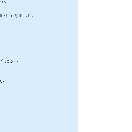
美が、
伺いしてきました。
。
載ください
い