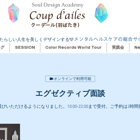
Soul Design Academy
クーデール(羽ばたき）
メンタルヘルスケアの総合サ
たらしい人生を美しくデザインする🩵
ング
SESSION
Color Records World Tour
実践会
N
オンラインで利用可能
エグゼクティブ面談
選びいただけるようになりました。10:00-22:00まで受付。ご予約は2