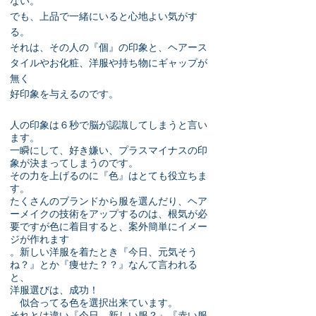
ない。
でも、上品で一緒にいると心地よい気がす
る。
それは、その人の『個』の印象と、ヘアース
タイルやお化粧、洋服や持ち物にギャップが
無く
好印象を与えるのです。
人の印象は６秒で脳が認識してしまうと言い
ます。
一瞬にして、好き嫌い、プラスマイナスの印
象が決まってしまうのです。
その力を上げるのに『色』はとても役立ちま
す。
たくさんのブランドから服を選んだり、ヘア
ーメイクの技術をアップするのは、根気が必
要ですが色に着目すると、案外簡単にイメー
ジが作れます
。新しい洋服を着たとき『今日、元気そう
ね？』とか『痩せた？？』なんて言われる
と、
洋服選びは、成功！
似合ってる色を選択出来ています。