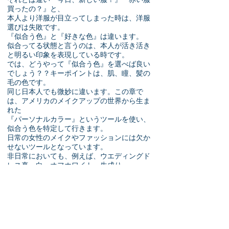
それとは違い『今日、新しい服？』『赤い服
買ったの？』と、
本人より洋服が目立ってしまった時は、
洋服
選びは失敗です。
『似合う色』と『好きな色』は
違います。
似合ってる状態と言うのは、本人が活き活き
と明るい印象を表現している時です。
では、どうやって『似合う色』を選べば良い
でしょう？？キーポイントは、肌、瞳、髪の
毛の色です。
同じ日本人でも微妙に違います。この章で
は、アメリカのメイクアップの世界から生ま
れた
『パーソナルカラー』というツールを使い、
似合う色を特定して行きます。
日常の女性のメイクやファッションには欠か
せないツールとなっています。
非日常においても、例えば、ウエディングド
レス真っ白、オフホワイト、生成り、
どの色で自分が輝くかはとても重要です。
男性は、特に洋服自体が代り映えのしないア
イテムですので、色は重要になってきます。
会社や学校等、各種面接のとき、シャツやネ
クタイの色等はとても重要アメリカでは、
企業の社長や大統領等、多くの男性がパーソ