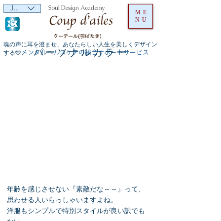
JPY (¥)
Soul Design Academy
ME
NU
クーデール(羽ばたき）
魂の声に耳を澄ませ、あなたらしい人生を美しくデザイン
​パーソナルカラー
メンタルヘルスケアの総合サポートサービス
する🩵
年齢を感じさせない『素敵だな～～』って、
思わせる人いらっしゃいますよね。
洋服もシンプルで特別スタイルが良い訳でも