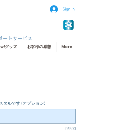
Sign In
ポートサービス
ew!グッズ
お客様の感想
More
セ
ー
ル
価
タルです (オプション)
格
0/500