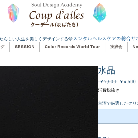
Soul Design Academy
クーデール(羽ばたき）
メンタルヘルスケアの総合サ
たらしい人生を美しくデザインする🩵
ング
SESSION
Color Records World Tour
実践会
N
水晶
通
 ￥7,500 
￥4,500
常
消費税抜き
価
格
台湾で厳選したクリス