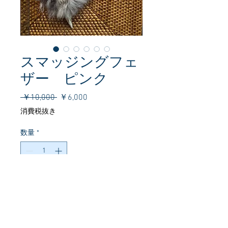
スマッジングフェ
ザー ピンク
通
セ
 ￥10,000 
￥6,000
常
ー
消費税抜き
価
ル
格
価
数量
*
格
カートに追加する
天然の鹿の角を持ち手に、数種類の美
しい羽根を組み合わせ、一つひとつ丁