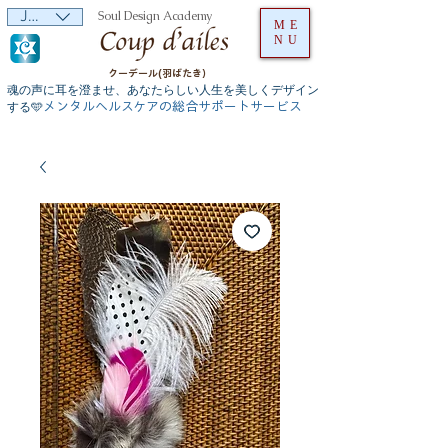
JPY (¥)
Soul Design Academy
ME
NU
クーデール(羽ばたき）
魂の声に耳を澄ませ、あなたらしい人生を美しくデザイン
メンタルヘルスケアの総合サポートサービス
する🩵