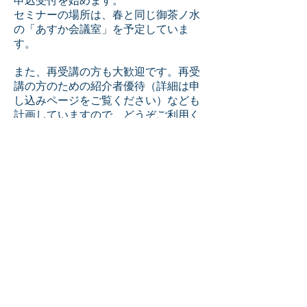
申込受付を始めます。
セミナーの場所は、春と同じ御茶ノ水
の「あすか会議室」を予定していま
す。
また、再受講の方も大歓迎です。再受
講の方のための紹介者優待（詳細は申
し込みページをご覧ください）なども
計画していますので、どうぞご利用く
ださいね。
こちらのコミュニティページでは、申
込等は受け付けていませんが、公開質
問などは受け付けています。
何かありましたら、ホストの関口香か
伊福克美にご連絡くださいね。
問い合わせ先 info@athaneia.com
公式ホームページ
https://athaneia.wixsite.com/2018theta
electivejpn
公式フェイスブックページ