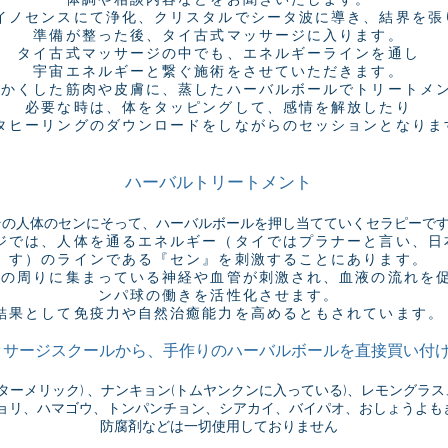
体調や相談内容などをお聞きいたします。
イノセンスにて浄化、クリスタルでシータ波に導き、結界を張
準備が整った後、タイ古式マッサージに入ります。
タイ古式マッサージの中でも、エネルギーラインを通し
宇宙エネルギーと繋ぐ施術をさせていただきます。
らかくした筋肉や皮膚に、蒸したハーバルボールでトリートメ
必要な時は、体をタッピングして、感情を解放したり
タヒーリングのダウンロードをしながらのセッションとなりま
ハーバルトリートメント
その人体のセンにそって、ハーバルボールを押し当てていくセラピーで
ジでは、人体を通るエネルギー（タイではプラナーと言い、日
す）のラインである『セン』を刺激することにあります。
ンの周りに集まっている神経や血管が刺激され、血液の流れを
ンパ球の働きを活性化させます。
結果として免疫力や自然治癒能力を高めるともされています。
ッサージスクールから、手作りのハーバルボールを直接買い付
ターメリック) 、ナンキョン(トムヤンクンに入っている)、レモングラ
ョリ、ハマゴウ、トンパンチョン、シアカイ、バイパオ、おしょうよも
防腐剤などは一切使用しておりません