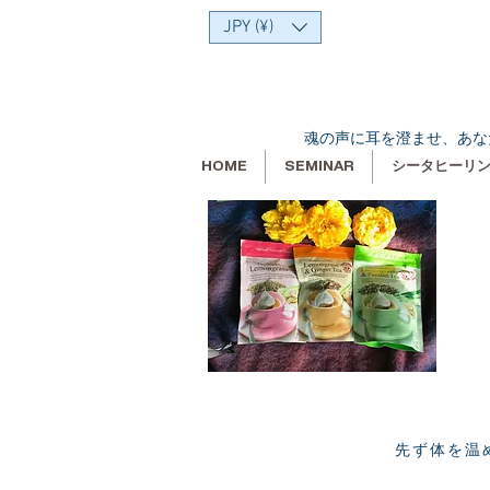
JPY (¥)
魂の声に耳を澄ませ、あな
HOME
SEMINAR
シータヒーリ
先ず体を温