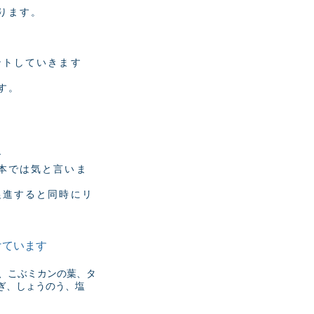
ります。
ントしていきます
す。
す
本では気と言いま
促進すると同時にリ
けています
ス、こぶミカンの葉、タ
ぎ、しょうのう、塩