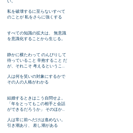
い。
私を破壊するに至らないすべて
のことが 私をさらに強くする
すべての知識の拡大は、 無意識
を意識化することから生じる。
静かに横たわって のんびりして
待っていること 辛抱すること だ
が、それこそ 考えるということ
ではないか！
人は何を笑いの対象にするかで
その人の人格がわかる
結婚するときはこう自問せよ。
「年をとってもこの相手と会話
ができるだろうか」 そのほかは
年月がたてばいずれ変化するこ
人は常に前へだけは進めない。
とだ。
引き潮あり、 差し潮がある