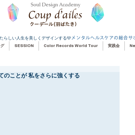
Soul Design Academy
クーデール(羽ばたき）
メンタルヘルスケアの総合サ
たらしい人生を美しくデザインする🩵
ング
SESSION
Color Records World Tour
実践会
N
てのことが 私をさらに強くする