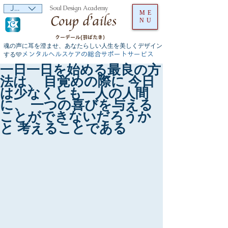
JPY (¥)
Soul Design Academy
ME
NU
クーデール(羽ばたき）
魂の声に耳を澄ませ、あなたらしい人生を美しくデザイン
メンタルヘルスケアの総合サポートサービス
する🩵
一日一日を始める最良の方
法は、 目覚めの際に 今日
は少なくとも一人の人間
に、 一つの喜びを与える
ことができないだろうか
と 考えることである