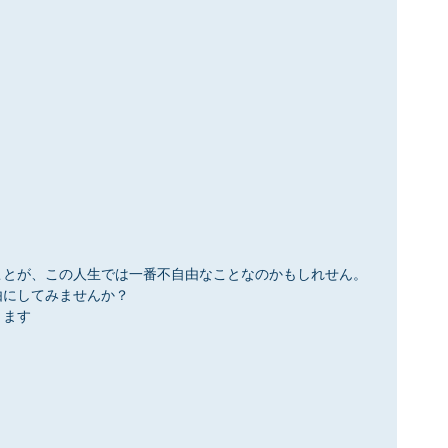
ことが、この人生では一番不自由なことなのかもしれせん。
由にしてみませんか？
ります
』
』