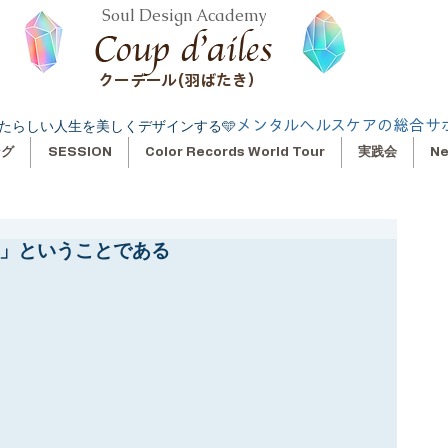
Soul Design Academy
クーデール(羽ばたき）
メンタルヘルスケアの総合サ
たらしい人生を美しくデザインする🩵
ング
SESSION
Color Records World Tour
実践会
N
る」ということである