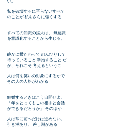
い。
私を破壊するに至らないすべて
のことが 私をさらに強くする
すべての知識の拡大は、 無意識
を意識化することから生じる。
静かに横たわって のんびりして
待っていること 辛抱すること だ
が、それこそ 考えるということ
ではないか！
人は何を笑いの対象にするかで
その人の人格がわかる
結婚するときはこう自問せよ。
「年をとってもこの相手と会話
ができるだろうか」 そのほかは
年月がたてばいずれ変化するこ
人は常に前へだけは進めない。
とだ。
引き潮あり、 差し潮がある