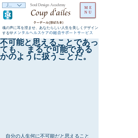
JPY (¥)
Soul Design Academy
ME
NU
クーデール(羽ばたき）
魂の声に耳を澄ませ、あなたらしい人生を美しくデザイン
メンタルヘルスケアの総合サポートサービス
する🩵
不可能と思えることであっ
ても、 まるで可能である
かのように扱うことだ。
自分の人生何に不可能だと思えること