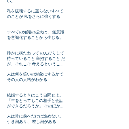
い。
私を破壊するに至らないすべて
のことが 私をさらに強くする
すべての知識の拡大は、 無意識
を意識化することから生じる。
静かに横たわって のんびりして
待っていること 辛抱すること だ
が、それこそ 考えるということ
ではないか！
人は何を笑いの対象にするかで
その人の人格がわかる
結婚するときはこう自問せよ。
「年をとってもこの相手と会話
ができるだろうか」 そのほかは
年月がたてばいずれ変化するこ
人は常に前へだけは進めない。
とだ。
引き潮あり、 差し潮がある