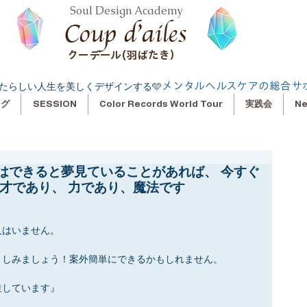
Soul Design Academy
クーデール(羽ばたき）
メンタルヘルスケアの総合サ
たらしい人生を美しくデザインする🩵
ング
SESSION
Color Records World Tour
実践会
N
はできると夢見ていることがあれば、 今すぐ
才であり、 力であり、魔法です
人はいません。
トしみましょう！案外簡単にできるかもしれません。
造しています』