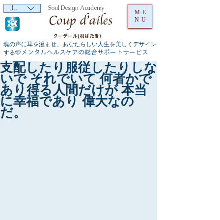
JPY (¥)
Soul Design Academy
ME
NU
クーデール(羽ばたき）
魂の声に耳を澄ませ、あなたらしい人生を美しくデザイン
メンタルヘルスケアの総合サポートサービス
する🩵
支配したり服従したりしな
いで それでいて 何者かで
あり得る人間だけが 本当
に幸福であり 偉大なの
だ。