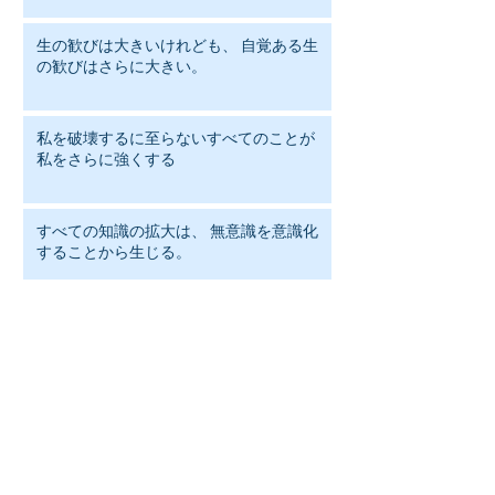
生の歓びは大きいけれども、 自覚ある生
の歓びはさらに大きい。
私を破壊するに至らないすべてのことが
私をさらに強くする
すべての知識の拡大は、 無意識を意識化
することから生じる。
静かに横たわって のんびりして 待ってい
ること 辛抱すること だが、それこそ 考え
るということではないか！
人は何を笑いの対象にするかで その人の
人格がわかる