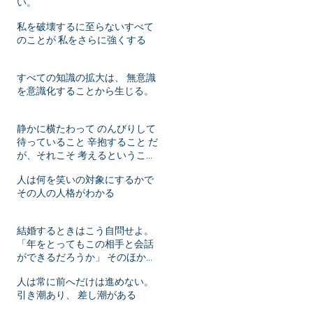
い。
私を破壊するに至らないすべて
のことが 私をさらに強くする
すべての知識の拡大は、 無意識
を意識化することから生じる。
静かに横たわって のんびりして
待っていること 辛抱すること だ
が、それこそ 考えるということ
ではないか！
人は何を笑いの対象にするかで
その人の人格がわかる
結婚するときはこう自問せよ。
「年をとってもこの相手と会話
ができるだろうか」 そのほかは
年月がたてばいずれ変化するこ
人は常に前へだけは進めない。
とだ。
引き潮あり、 差し潮がある