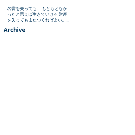
名誉を失っても、 もともとなか
ったと思えば生きていける 財産
を失ってもまたつくればよい。
しかし勇気を失ったら 生きてい
Archive
る値打ちがない