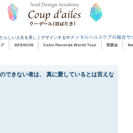
Soul Design Academy
クーデール(羽ばたき）
メンタルヘルスケアの総合サ
たらしい人生を美しくデザインする🩵
ング
SESSION
Color Records World Tour
実践会
N
とのできない者は、 真に愛しているとは言えな