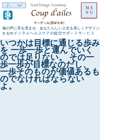
JPY (¥)
Soul Design Academy
ME
NU
クーデール(羽ばたき）
魂の声に耳を澄ませ、あなたらしい人生を美しくデザイン
メンタルヘルスケアの総合サポートサービス
する🩵
いつかは目標に通じる歩み
を 一歩一歩と運んでいく
のでは足りない。 その一
歩一歩が目標なのだし、
一歩そのものが価値あるも
のでなければならない
よ。