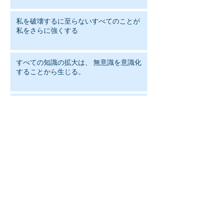
私を破壊するに至らないすべてのことが
私をさらに強くする
すべての知識の拡大は、 無意識を意識化
することから生じる。
静かに横たわって のんびりして 待ってい
ること 辛抱すること だが、それこそ 考え
るということではないか！
人は何を笑いの対象にするかで その人の
人格がわかる
結婚するときはこう自問せよ。 「年をと
ってもこの相手と会話ができるだろう
か」 そのほかは年月がたてばいずれ変化
することだ。