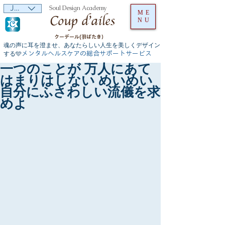
JPY (¥)
Soul Design Academy
ME
NU
クーデール(羽ばたき）
魂の声に耳を澄ませ、あなたらしい人生を美しくデザイン
メンタルヘルスケアの総合サポートサービス
する🩵
一つのことが 万人にあて
はまりはしない めいめい
自分にふさわしい流儀を求
めよ