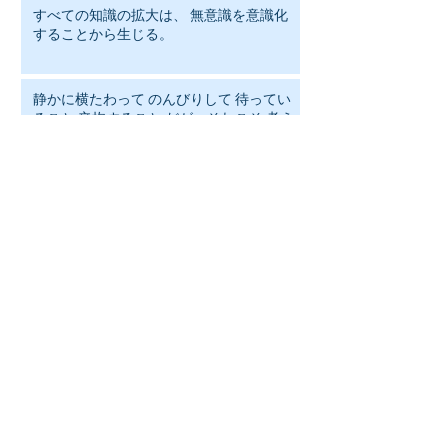
すべての知識の拡大は、 無意識を意識化
することから生じる。
静かに横たわって のんびりして 待ってい
ること 辛抱すること だが、それこそ 考え
るということではないか！
人は何を笑いの対象にするかで その人の
人格がわかる
結婚するときはこう自問せよ。 「年をと
ってもこの相手と会話ができるだろう
か」 そのほかは年月がたてばいずれ変化
することだ。
人は常に前へだけは進めない。 引き潮あ
り、 差し潮がある
名誉を失っても、 もともとなかったと思