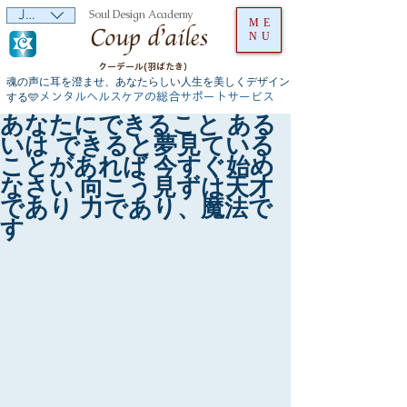
JPY (¥)
Soul Design Academy
ME
NU
クーデール(羽ばたき）
魂の声に耳を澄ませ、あなたらしい人生を美しくデザイン
メンタルヘルスケアの総合サポートサービス
する🩵
あなたにできること ある
いは できると夢見ている
ことがあれば 今すぐ始め
なさい 向こう見ずは天才
であり 力であり、魔法で
す