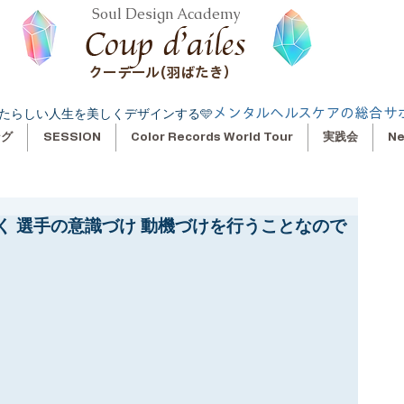
Soul Design Academy
クーデール(羽ばたき）
メンタルヘルスケアの総合サ
たらしい人生を美しくデザインする🩵
ング
SESSION
Color Records World Tour
実践会
N
く 選手の意識づけ 動機づけを行うことなので