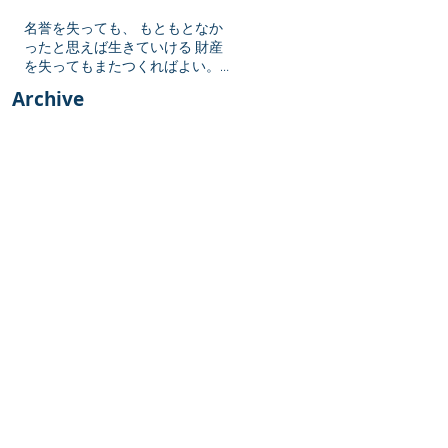
名誉を失っても、 もともとなか
ったと思えば生きていける 財産
を失ってもまたつくればよい。
しかし勇気を失ったら 生きてい
Archive
る値打ちがない