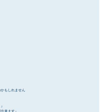
のかもしれません
。』
が出来ます』