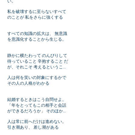
い。
私を破壊するに至らないすべて
のことが 私をさらに強くする
すべての知識の拡大は、 無意識
を意識化することから生じる。
静かに横たわって のんびりして
待っていること 辛抱すること だ
が、それこそ 考えるということ
ではないか！
人は何を笑いの対象にするかで
その人の人格がわかる
結婚するときはこう自問せよ。
「年をとってもこの相手と会話
ができるだろうか」 そのほかは
年月がたてばいずれ変化するこ
人は常に前へだけは進めない。
とだ。
引き潮あり、 差し潮がある