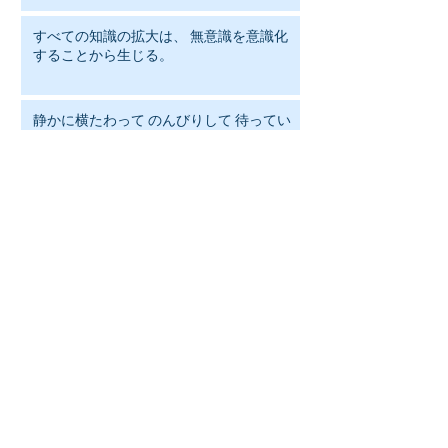
すべての知識の拡大は、 無意識を意識化
することから生じる。
静かに横たわって のんびりして 待ってい
ること 辛抱すること だが、それこそ 考え
るということではないか！
人は何を笑いの対象にするかで その人の
人格がわかる
結婚するときはこう自問せよ。 「年をと
ってもこの相手と会話ができるだろう
か」 そのほかは年月がたてばいずれ変化
することだ。
人は常に前へだけは進めない。 引き潮あ
り、 差し潮がある