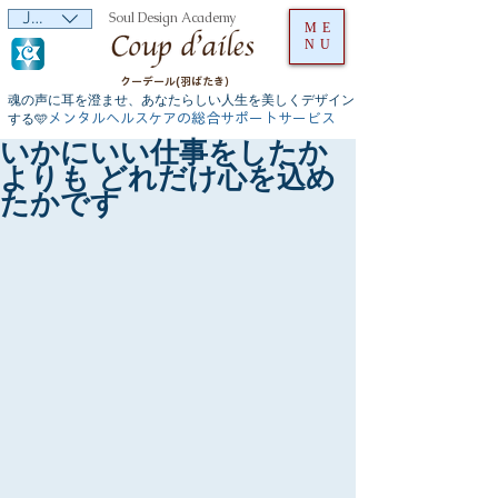
JPY (¥)
Soul Design Academy
ME
NU
クーデール(羽ばたき）
魂の声に耳を澄ませ、あなたらしい人生を美しくデザイン
メンタルヘルスケアの総合サポートサービス
する🩵
いかにいい仕事をしたか
よりも どれだけ心を込め
たかです