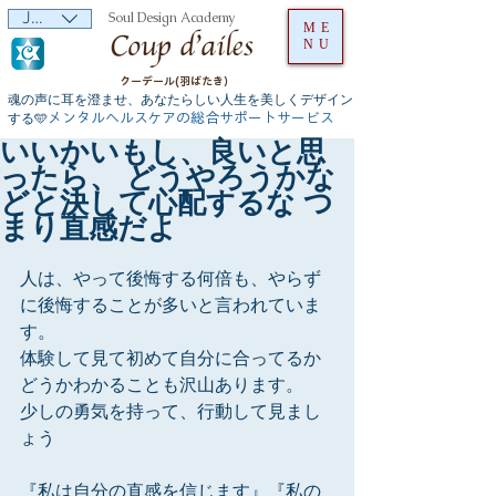
JPY (¥)
Soul Design Academy
ME
NU
クーデール(羽ばたき）
魂の声に耳を澄ませ、あなたらしい人生を美しくデザイン
メンタルヘルスケアの総合サポートサービス
する🩵
いいかいもし、良いと思
ったら、 どうやろうかな
どと決して心配するな つ
まり直感だよ
人は、やって後悔する何倍も、やらず
に後悔することが多いと言われていま
す。
体験して見て初めて自分に合ってるか
どうかわかることも沢山あります。
少しの勇気を持って、行動して見まし
ょう
『私は自分の直感を信じます』『私の