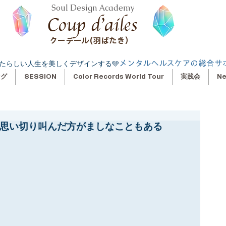
Soul Design Academy
クーデール(羽ばたき）
メンタルヘルスケアの総合サ
たらしい人生を美しくデザインする🩵
ング
SESSION
Color Records World Tour
実践会
N
 思い切り叫んだ方がましなこともある