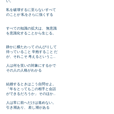
い。
私を破壊するに至らないすべて
のことが 私をさらに強くする
すべての知識の拡大は、 無意識
を意識化することから生じる。
静かに横たわって のんびりして
待っていること 辛抱すること だ
が、それこそ 考えるということ
ではないか！
人は何を笑いの対象にするかで
その人の人格がわかる
結婚するときはこう自問せよ。
「年をとってもこの相手と会話
ができるだろうか」 そのほかは
年月がたてばいずれ変化するこ
人は常に前へだけは進めない。
とだ。
引き潮あり、 差し潮がある