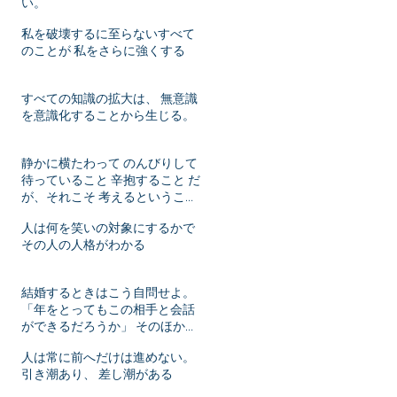
い。
私を破壊するに至らないすべて
のことが 私をさらに強くする
すべての知識の拡大は、 無意識
を意識化することから生じる。
静かに横たわって のんびりして
待っていること 辛抱すること だ
が、それこそ 考えるということ
ではないか！
人は何を笑いの対象にするかで
その人の人格がわかる
結婚するときはこう自問せよ。
「年をとってもこの相手と会話
ができるだろうか」 そのほかは
年月がたてばいずれ変化するこ
人は常に前へだけは進めない。
とだ。
引き潮あり、 差し潮がある