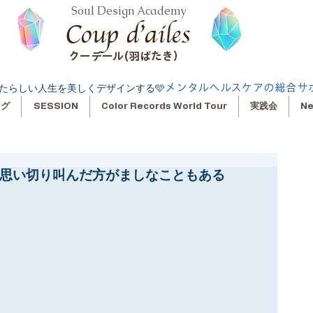
Soul Design Academy
クーデール(羽ばたき）
メンタルヘルスケアの総合サ
たらしい人生を美しくデザインする🩵
ング
SESSION
Color Records World Tour
実践会
N
 思い切り叫んだ方がましなこともある