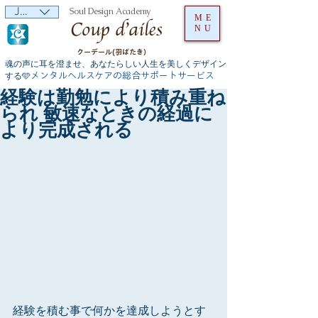
JPY (¥)
Soul Design Academy
ME
NU
クーデール(羽ばたき）
魂の声に耳を澄ませ、あなたらしい人生を美しくデザイン
メンタルヘルスケアの総合サポートサービス
する🩵
経験は勤勉により積み重ね
られ 敏速なときの経過に
より完成される
経験を積む事で何かを達成しようとす