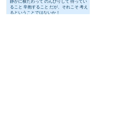
静かに横たわって のんびりして 待ってい
ること 辛抱すること だが、それこそ 考え
るということではないか！
人は何を笑いの対象にするかで その人の
人格がわかる
結婚するときはこう自問せよ。 「年をと
ってもこの相手と会話ができるだろう
か」 そのほかは年月がたてばいずれ変化
することだ。
人は常に前へだけは進めない。 引き潮あ
り、 差し潮がある
名誉を失っても、 もともとなかったと思
えば生きていける 財産を失ってもまたつ
くればよい。 しかし勇気を失ったら 生き
ている値打ちがない
Archive