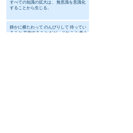
すべての知識の拡大は、 無意識を意識化
することから生じる。
静かに横たわって のんびりして 待ってい
ること 辛抱すること だが、それこそ 考え
るということではないか！
人は何を笑いの対象にするかで その人の
人格がわかる
結婚するときはこう自問せよ。 「年をと
ってもこの相手と会話ができるだろう
か」 そのほかは年月がたてばいずれ変化
することだ。
人は常に前へだけは進めない。 引き潮あ
り、 差し潮がある
名誉を失っても、 もともとなかったと思
えば生きていける 財産を失ってもまたつ