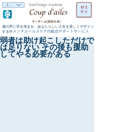
JPY (¥)
Soul Design Academy
ME
NU
クーデール(羽ばたき）
魂の声に耳を澄ませ、あなたらしい人生を美しくデザイン
メンタルヘルスケアの総合サポートサービス
する🩵
弱者は助け起こしただけで
は足りない その後も援助
してやる必要がある