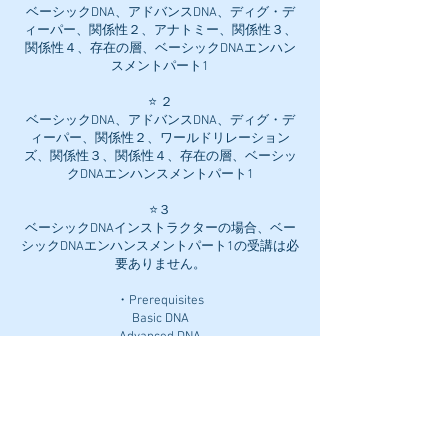
ベーシックDNA、アドバンスDNA、ディグ・デ
ィーパー、関係性２、アナトミー、関係性３、
関係性４、存在の層、ベーシックDNAエンハン
スメントパート1
⭐️ ２
ベーシックDNA、アドバンスDNA、ディグ・デ
ィーパー、関係性２、ワールドリレーション
ズ、関係性３、関係性４、存在の層、ベーシッ
クDNAエンハンスメントパート1
⭐️３
ベーシックDNAインストラクターの場合、ベー
シックDNAエンハンスメントパート1の受講は必
要ありません。
・Prerequisites
Basic DNA
Advanced DNA
Dig Deeper
You and the Creator
You and Your Inner Circle
You and the Earth
Intuitive Anatomy
Planes of Existence