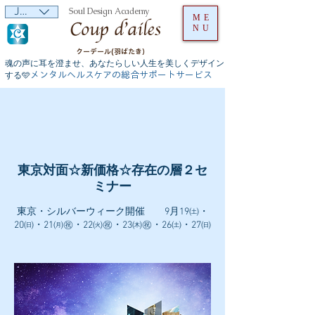
JPY (¥)
Soul Design Academy
ME
NU
クーデール(羽ばたき）
魂の声に耳を澄ませ、あなたらしい人生を美しくデザイン
メンタルヘルスケアの総合サポートサービス
する🩵
東京対面☆新価格☆存在の層２セ
ミナー
東京・シルバーウィーク開催 9月19㈯・
20㈰・21㈪㊗・22㈫㊗・23㈭㊗・26㈯・27㈰