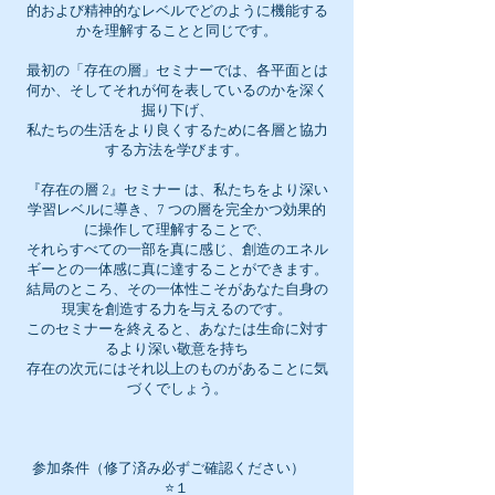
的および精神的なレベルでどのように機能する
かを理解することと同じです。
最初の「存在の層」セミナーでは、各平面とは
何か、そしてそれが何を表しているのかを深く
掘り下げ、
私たちの生活をより良くするために各層と協力
する方法を学びます。
『存在の層 2』セミナー は、私たちをより深い
学習レベルに導き、7 つの層を完全かつ効果的
に操作して理解することで、
それらすべての一部を真に感じ、創造のエネル
ギーとの一体感に真に達することができます。
結局のところ、その一体性こそがあなた自身の
現実を創造する力を与えるのです。
このセミナーを終えると、あなたは生命に対す
るより深い敬意を持ち
存在の次元にはそれ以上のものがあることに気
づくでしょう。
参加条件（修了済み必ずご確認ください）
⭐️１