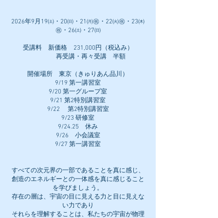
2026年9月19㈯・20㈰・21㈪㊗・22㈫㊗・23㈭
㊗・26㈯・27㈰
受講料 新価格 231,000円（税込み）
再受講・再々受講 半額
開催場所 東京（きゅりあん品川）
9/19 第一講習室
9/20 第一グループ室
9/21 第2特別講習室
9/22 第2特別講習室
9/23 研修室
9/24.25 休み
9/26 小会議室
9/27 第一講習室
すべての次元界の一部であることを真に感じ、
創造のエネルギーとの一体感を真に感じること
を学びましょう。
存在の層は、宇宙の目に見える力と目に見えな
い力であり
それらを理解することは、私たちの宇宙が物理