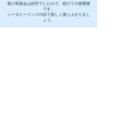
夜の実践会は好評でしたので、続けての夜開催
です。
シータヒーリングの話で楽しく盛り上がりまし
ょう。
事前質問はお申込みフォームのコメント欄また
はメールでも受付けています。
ぜひご参加ください。
開始日：8月10日
開
始
日
オンラインZOOM
：
8
月
残り予約枠
1
0
今すぐ予約
日